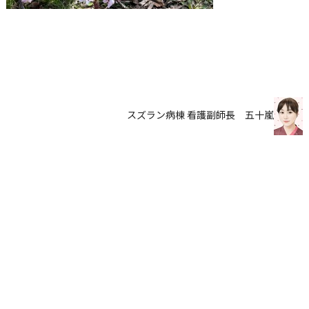
スズラン病棟 看護副師長 五十嵐