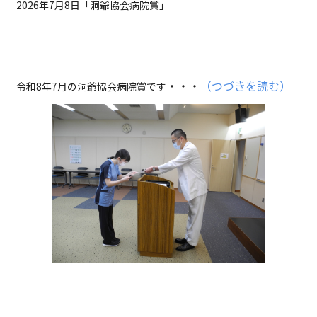
2026年7月8日「洞爺協会病院賞」
・
・・
（つづきを読む）
令和
8
年7月の洞爺協会病院賞です