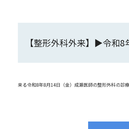
【整形外科外来】▶令和8
来る令和8年8
月14
日（金）成瀬医師の整形外科の診